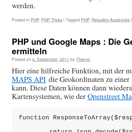
werden.
Posted in
PHP
,
PHP Tricks
|
Tagged
PHP
,
Reguläre Ausdrücke
PHP und Google Maps : Die G
ermitteln
Posted on
4. September, 2011
by
Thiemo
Hier eine hilfreiche Funktion, mit der 
MAPS API
die Geokordinaten zu einer 
kann. Diese Daten können dann wieder
Kartensystemen, wie der
Openstreet M
function ResponseToArray($resp
	return json_decode($response,true);
