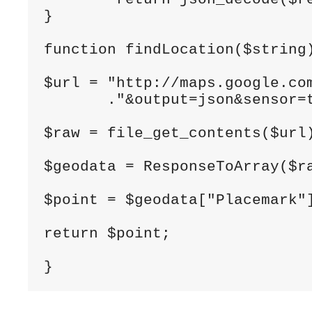
}

function findLocation($string)
$url = "http://maps.google.com
       ."&output=json&sensor=t
$raw = file_get_contents($url)
$geodata = ResponseToArray($ra
$point = $geodata["Placemark"]
return $point;

}