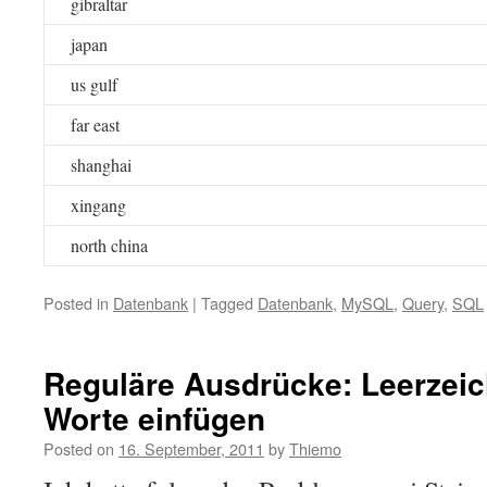
gibraltar
japan
us gulf
far east
shanghai
xingang
north china
Posted in
Datenbank
|
Tagged
Datenbank
,
MySQL
,
Query
,
SQL
Reguläre Ausdrücke: Leerzei
Worte einfügen
Posted on
16. September, 2011
by
Thiemo