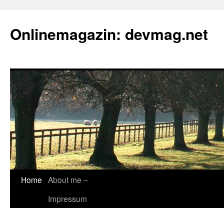
Onlinemagazin: devmag.net
Skip
Home
About me –
to
Impressum
content