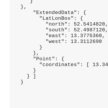
   }

},

    "ExtendedData": {

      "LatLonBox": {

        "north": 52.5414820,
        "south": 52.4987120,
        "east": 13.3775360,

        "west": 13.3112690

      }

    },

    "Point": {

      "coordinates": [ 13.34
    }

  } ]

}