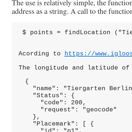
The use is relatively simple, the functio
address as a string. A call to the functio
 $ points = findLocation ("Ti
Acording to 
https://www.igloo
{

  "name": "Tiergarten Berlin
  "Status": {

    "code": 200,

    "request": "geocode"

  },

  "Placemark": [ {

    "id": "p1",
