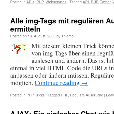
Posted in
APIs
,
PHP
,
Webservices
|
Tagged
API
,
PHP
,
Twitter
,
Alle img-Tags mit regulären 
ermitteln
Posted on
16. August, 2009
by
Thiemo
Mit diesem kleinen Trick können
von img-Tags über einen regul
auslesen und ändern. Das ist hil
einmal in viel HTML Code die URLs i
anpassen oder ändern müssen. Regulär
möglich.
Continue reading
→
Posted in
PHP Tricks
|
Tagged
PHP
,
Reguläre Ausdrücke
|
Leav
AJAX: Ein einfacher Chat wie