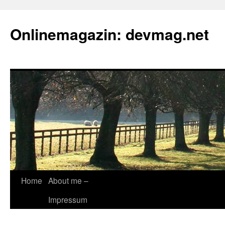
Onlinemagazin: devmag.net
Skip
Home
About me –
to
Impressum
content