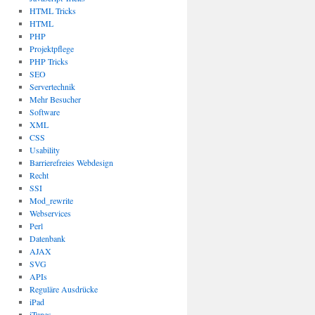
HTML Tricks
HTML
PHP
Projektpflege
PHP Tricks
SEO
Servertechnik
Mehr Besucher
Software
XML
CSS
Usability
Barrierefreies Webdesign
Recht
SSI
Mod_rewrite
Webservices
Perl
Datenbank
AJAX
SVG
APIs
Reguläre Ausdrücke
iPad
iTunes