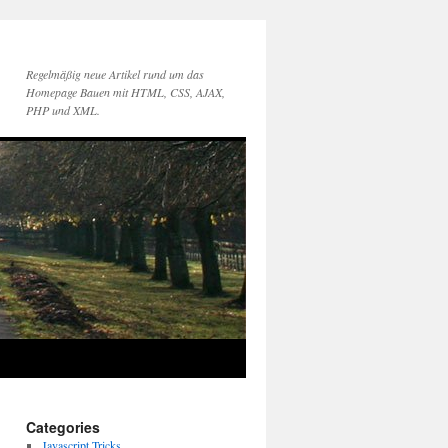
Regelmäßig neue Artikel rund um das
Homepage Bauen mit HTML, CSS, AJAX,
PHP und XML.
Categories
Javascript Tricks