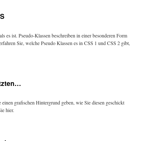
SS
als es ist. Pseudo-Klassen beschreiben in einer besonderen Form
erfahren Sie, welche Pseudo Klassen es in CSS 1 und CSS 2 gibt,
etzten…
e einen grafischen Hintergrund geben, wie Sie diesen geschickt
ie hier.