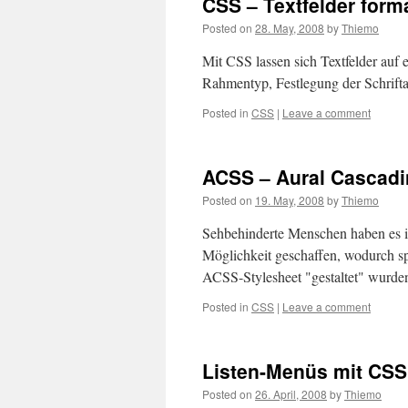
CSS – Textfelder form
Posted on
28. May, 2008
by
Thiemo
Mit CSS lassen sich Textfelder auf 
Rahmentyp, Festlegung der Schrift
Posted in
CSS
|
Leave a comment
ACSS – Aural Cascadi
Posted on
19. May, 2008
by
Thiemo
Sehbehinderte Menschen haben es i
Möglichkeit geschaffen, wodurch spe
ACSS-Stylesheet "gestaltet" wurde
Posted in
CSS
|
Leave a comment
Listen-Menüs mit CSS
Posted on
26. April, 2008
by
Thiemo