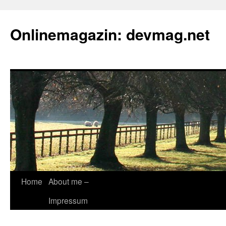
Onlinemagazin: devmag.net
Skip
Home
About me –
to
Impressum
content