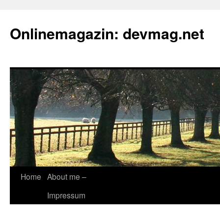
Onlinemagazin: devmag.net
Skip
Home
About me –
to
Impressum
content