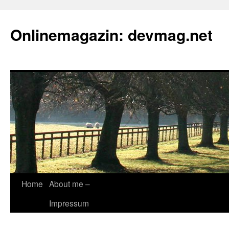
Onlinemagazin: devmag.net
Skip
Home
About me –
to
Impressum
content