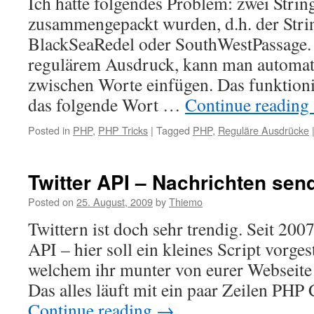
Ich hatte folgendes Problem: zwei String
zusammengepackt wurden, d.h. der Strin
BlackSeaRedel oder SouthWestPassage.
regulärem Ausdruck, kann man automat
zwischen Worte einfügen. Das funktioni
das folgende Wort …
Continue reading
Posted in
PHP
,
PHP Tricks
|
Tagged
PHP
,
Reguläre Ausdrücke
Twitter API – Nachrichten sen
Posted on
25. August, 2009
by
Thiemo
Twittern ist doch sehr trendig. Seit 2007
API – hier soll ein kleines Script vorges
welchem ihr munter von eurer Webseite 
Das alles läuft mit ein paar Zeilen PH
Continue reading
→