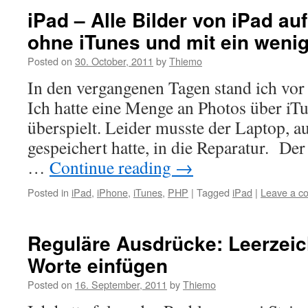
iPad – Alle Bilder von iPad au
ohne iTunes und mit ein weni
Posted on
30. October, 2011
by
Thiemo
In den vergangenen Tagen stand ich vo
Ich hatte eine Menge an Photos über iT
überspielt. Leider musste der Laptop, a
gespeichert hatte, in die Reparatur. De
…
Continue reading
→
Posted in
iPad
,
iPhone
,
iTunes
,
PHP
|
Tagged
iPad
|
Leave a c
Reguläre Ausdrücke: Leerzei
Worte einfügen
Posted on
16. September, 2011
by
Thiemo