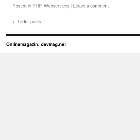
Posted in
PHP
,
Webservices
|
Leave a comment
←
Older posts
Onlinemagazin: devmag.net