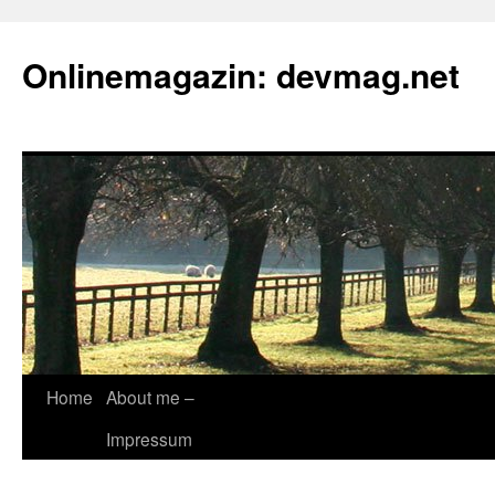
Onlinemagazin: devmag.net
Skip
Home
About me –
to
Impressum
content