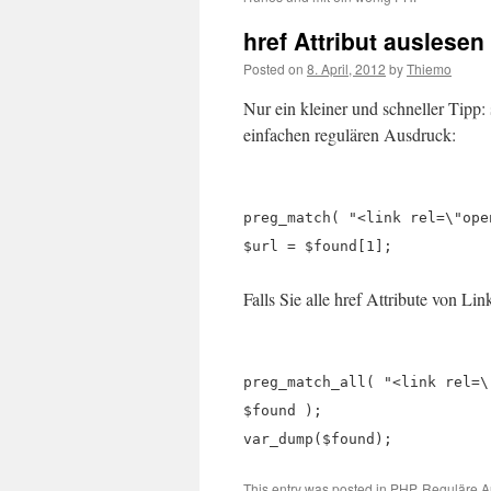
href Attribut auslesen
Posted on
8. April, 2012
by
Thiemo
Nur ein kleiner und schneller Tipp:
einfachen regulären Ausdruck:
preg_match( "<link rel=\"ope
$url = $found[1];
Falls Sie alle href Attribute von Li
preg_match_all( "<link rel=\
$found );
var_dump($found);
This entry was posted in
PHP
,
Reguläre A