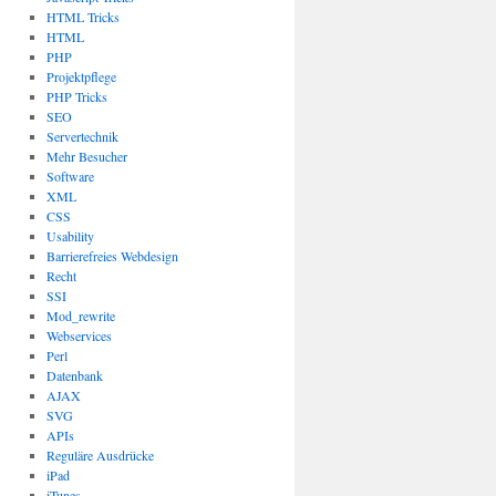
HTML Tricks
HTML
PHP
Projektpflege
PHP Tricks
SEO
Servertechnik
Mehr Besucher
Software
XML
CSS
Usability
Barrierefreies Webdesign
Recht
SSI
Mod_rewrite
Webservices
Perl
Datenbank
AJAX
SVG
APIs
Reguläre Ausdrücke
iPad
iTunes