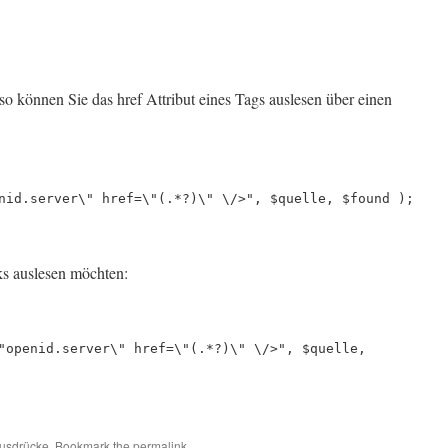
 so können Sie das href Attribut eines Tags auslesen über einen
nid.server\" href=\"(.*?)\" \/>", $quelle, $found );
nks auslesen möchten:
"openid.server\" href=\"(.*?)\" \/>", $quelle,
usdrücke
. Bookmark the
permalink
.