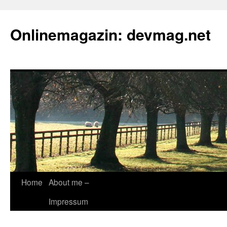
Onlinemagazin: devmag.net
Skip
Home
About me –
to
Impressum
content