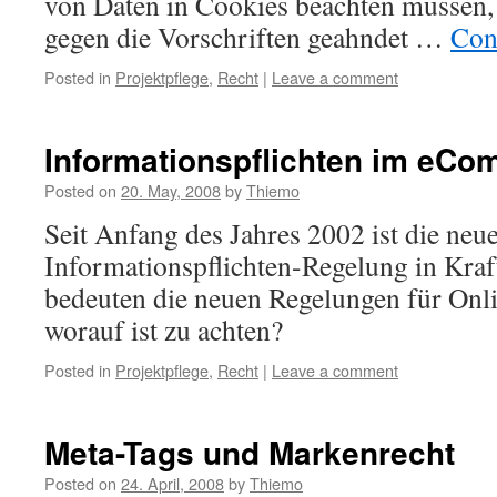
von Daten in Cookies beachten müssen,
gegen die Vorschriften geahndet …
Con
Posted in
Projektpflege
,
Recht
|
Leave a comment
Informationspflichten im eC
Posted on
20. May, 2008
by
Thiemo
Seit Anfang des Jahres 2002 ist die neu
Informationspflichten-Regelung in Kraf
bedeuten die neuen Regelungen für On
worauf ist zu achten?
Posted in
Projektpflege
,
Recht
|
Leave a comment
Meta-Tags und Markenrecht
Posted on
24. April, 2008
by
Thiemo