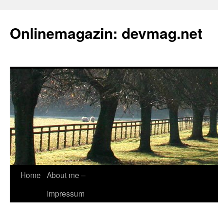
Onlinemagazin: devmag.net
Skip
Home
About me –
to
Impressum
content