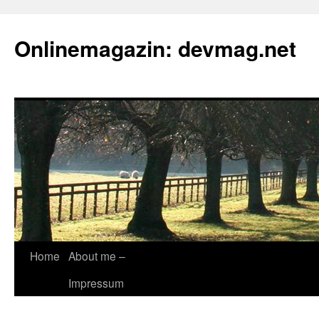
Onlinemagazin: devmag.net
Skip
Home
About me –
to
Impressum
content