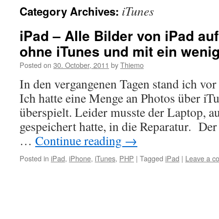
iTunes
Category Archives:
iPad – Alle Bilder von iPad au
ohne iTunes und mit ein weni
Posted on
30. October, 2011
by
Thiemo
In den vergangenen Tagen stand ich vo
Ich hatte eine Menge an Photos über iT
überspielt. Leider musste der Laptop, a
gespeichert hatte, in die Reparatur. De
…
Continue reading
→
Posted in
iPad
,
iPhone
,
iTunes
,
PHP
|
Tagged
iPad
|
Leave a c