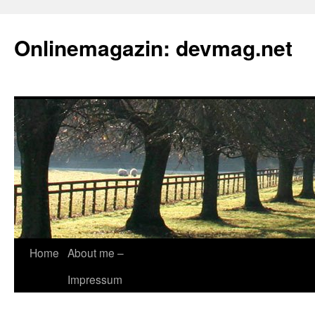
Onlinemagazin: devmag.net
Skip
Home
About me –
to
Impressum
content