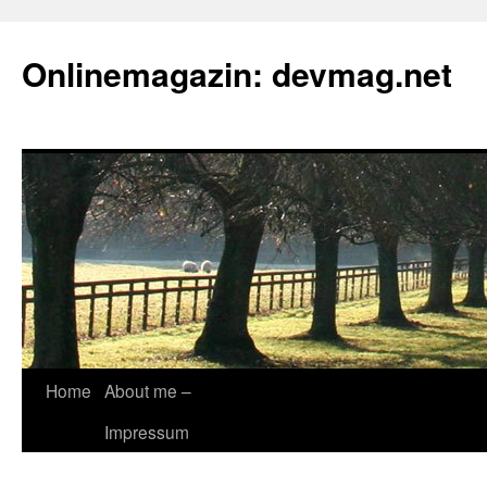
Onlinemagazin: devmag.net
Skip
Home
About me –
to
Impressum
content