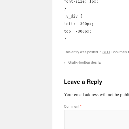
font-size: 1px;
}
.v_div {
left: -300px;
top: -300px;
}
This entry was posted in
SEO
. Bookmark 
←
Grafik-Toolbar des IE
Leave a Reply
Your email address will not be publ
Comment
*