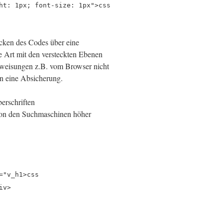
ht: 1px; font-size: 1px">css
ecken des Codes über eine
 Art mit den versteckten Ebenen
nweisungen z.B. vom Browser nicht
man eine Absicherung.
berschriften
von den Suchmaschinen höher
="v_h1>css
iv>