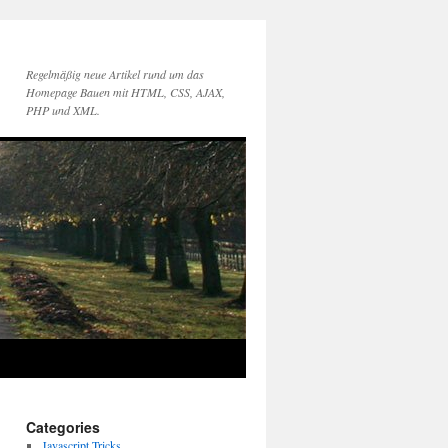
Regelmäßig neue Artikel rund um das
Homepage Bauen mit HTML, CSS, AJAX,
PHP und XML.
Categories
Javascript Tricks