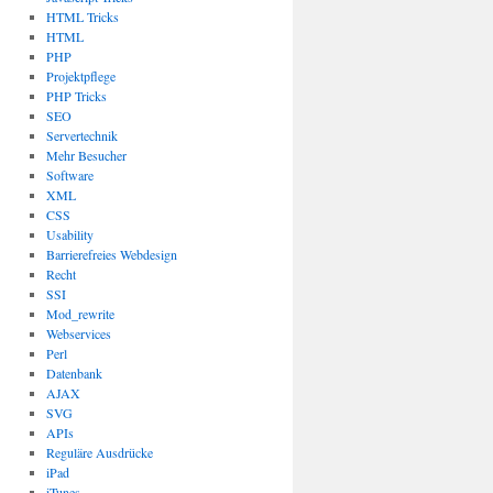
HTML Tricks
HTML
PHP
Projektpflege
PHP Tricks
SEO
Servertechnik
Mehr Besucher
Software
XML
CSS
Usability
Barrierefreies Webdesign
Recht
SSI
Mod_rewrite
Webservices
Perl
Datenbank
AJAX
SVG
APIs
Reguläre Ausdrücke
iPad
iTunes