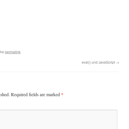
the
permalink
.
eval() und JavaScript
→
*
ished.
Required fields are marked