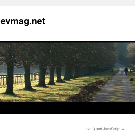
devmag.net
eval() und JavaScript
→