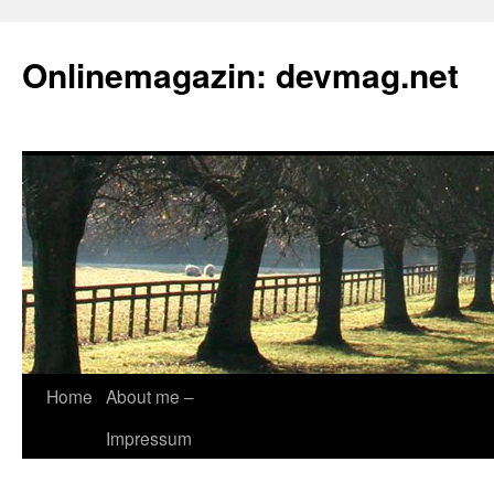
Onlinemagazin: devmag.net
Skip
Home
About me –
to
Impressum
content