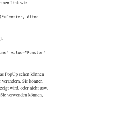
 einen Link wie
)">Fenster, öffne
t:
ame" value="Fenster"
 das PopUp sehen können
te verändern. Sie können
zeigt wird, oder nicht usw.
ie Sie verwenden können,