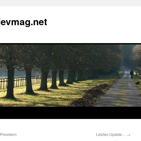
devmag.net
 Providern
Letztes Update…
→