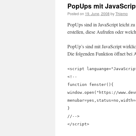
PopUps mit JavaScrip
Posted on
19. June, 2008
by
Thiemo
PopUps sind in JavaScript leicht zu
erstellen, diese Aufrufen oder wel
PopUp’s sind mit JavaScript wirkli
Die folgenden Funktion öffnet bei A
<script languange="JavaScrip
<!--
function fenster(){
window.open("https://www.dev
menubar=yes,status=no,width=
}
//-->
</script>