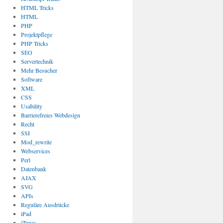
HTML Tricks
HTML
PHP
Projektpflege
PHP Tricks
SEO
Servertechnik
Mehr Besucher
Software
XML
CSS
Usability
Barrierefreies Webdesign
Recht
SSI
Mod_rewrite
Webservices
Perl
Datenbank
AJAX
SVG
APIs
Reguläre Ausdrücke
iPad
iTunes