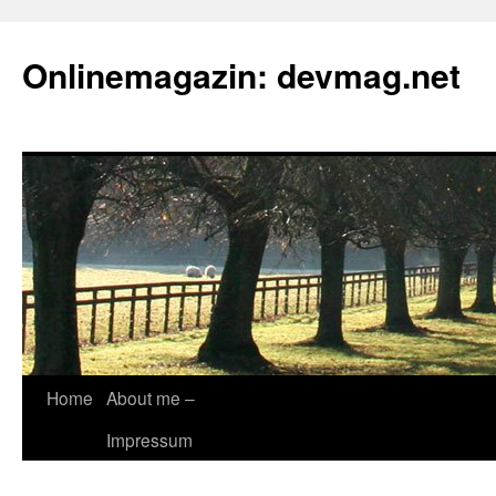
Onlinemagazin: devmag.net
Skip
Home
About me –
to
Impressum
content