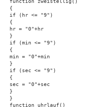
function zweistellig()
{
if (hr <= "9")
{
hr = "0"+hr
}
if (min <= "9")
{
min = "0"+min
}
if (sec <= "9")
{
sec = "0"+sec
}
}
function uhrlauf()