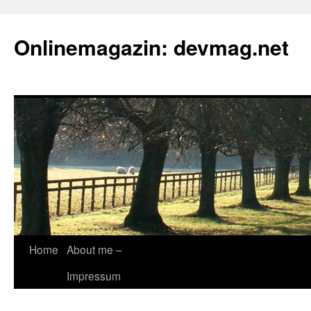
Onlinemagazin: devmag.net
Skip
Home
About me –
to
Impressum
content