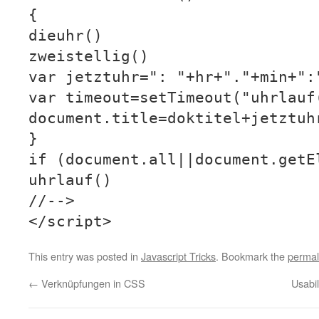
{
dieuhr()
zweistellig()
var jetztuhr=": "+hr+"."+min+":
var timeout=setTimeout("uhrlauf
document.title=doktitel+jetztuh
}
if (document.all||document.getE
uhrlauf()
//-->
</script>
This entry was posted in
Javascript Tricks
. Bookmark the
permal
←
Verknüpfungen in CSS
Usabi