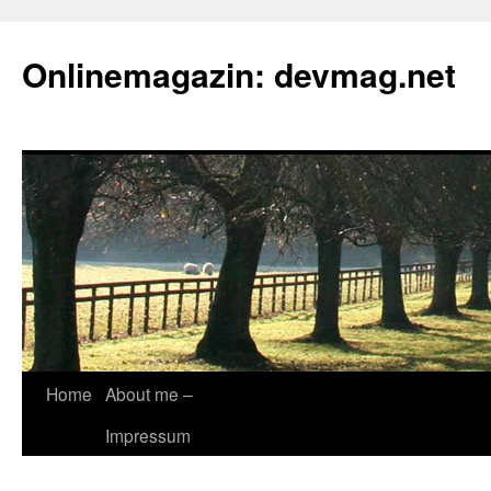
Onlinemagazin: devmag.net
Skip
Home
About me –
to
Impressum
content