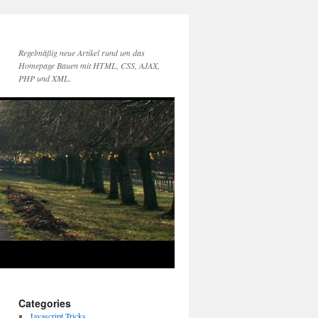
Regelmäßig neue Artikel rund um das
Homepage Bauen mit HTML, CSS, AJAX,
PHP und XML.
Categories
Javascript Tricks