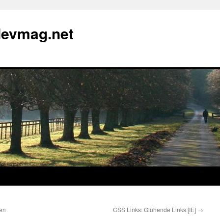
devmag.net
ren
CSS Links: Glühende Links [IE]
→