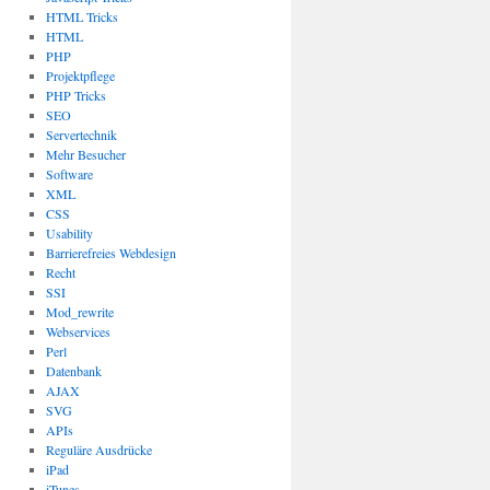
HTML Tricks
HTML
PHP
Projektpflege
PHP Tricks
SEO
Servertechnik
Mehr Besucher
Software
XML
CSS
Usability
Barrierefreies Webdesign
Recht
SSI
Mod_rewrite
Webservices
Perl
Datenbank
AJAX
SVG
APIs
Reguläre Ausdrücke
iPad
iTunes