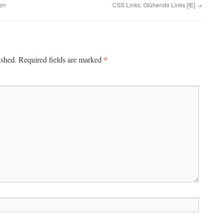
ren
CSS Links: Glühende Links [IE]
→
*
ished.
Required fields are marked