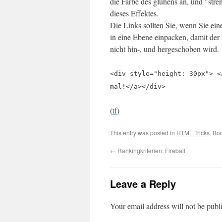
die Farbe des glühens an, und "stre
dieses Effektes.
Die Links sollten Sie, wenn Sie ei
in eine Ebene einpacken, damit der
nicht hin-, und hergeschoben wird.
<div style="height: 30px"> <
mal!</a></div>
(
tf
)
This entry was posted in
HTML Tricks
. Bo
←
Rankingkriterien: Fireball
Leave a Reply
Your email address will not be publ