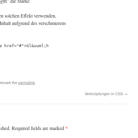
ngth" die Stärke
nen solchen Effekt verwenden,
 Inhalt aufgrund des verschmierens
a href="#">Gl&uuml;h
okmark the
permalink
.
Verknüpfungen in CSS
→
*
ished.
Required fields are marked