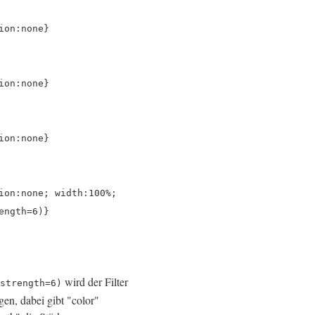
ion:none}
ion:none}
ion:none}
ion:none; width:100%;
ength=6)}
wird der Filter
strength=6)
en, dabei gibt "color"