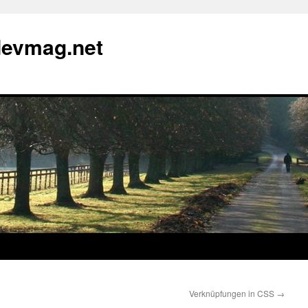
devmag.net
Verknüpfungen in CSS
→