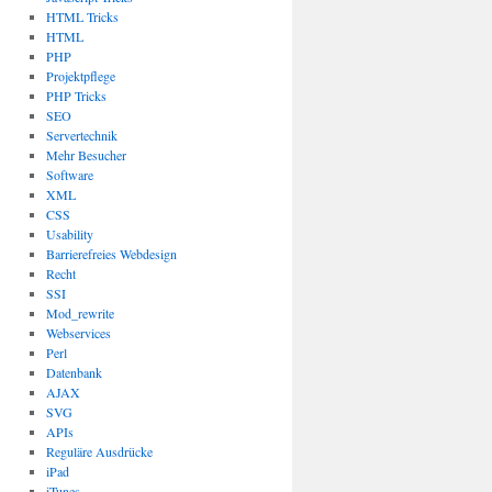
HTML Tricks
HTML
PHP
Projektpflege
PHP Tricks
SEO
Servertechnik
Mehr Besucher
Software
XML
CSS
Usability
Barrierefreies Webdesign
Recht
SSI
Mod_rewrite
Webservices
Perl
Datenbank
AJAX
SVG
APIs
Reguläre Ausdrücke
iPad
iTunes