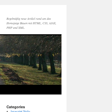
Regelmäßig neue Artikel rund um das
Homepage Bauen mit HTML, CSS, AJAX,
PHP und XML.
Categories
Javascript Tricks