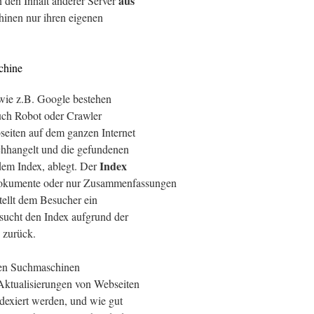
aus
 den Inhalt anderer Server
inen nur ihren eigenen
chine
wie z.B. Google bestehen
uch Robot oder Crawler
seiten auf dem ganzen Internet
rchhangelt und die gefundenen
Index
dem Index, ablegt. Der
Dokumente oder nur Zusammenfassungen
stellt dem Besucher ein
sucht den Index aufgrund der
e zurück.
hen Suchmaschinen
 Aktualisierungen von Webseiten
ndexiert werden, und wie gut