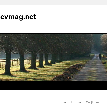
devmag.net
Zoom-In — Zoom-Out [IE]
→