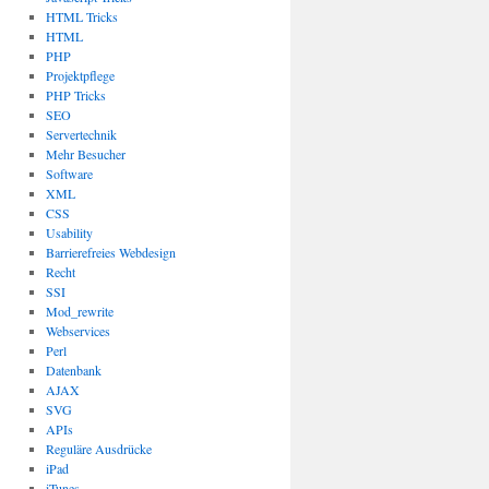
HTML Tricks
HTML
PHP
Projektpflege
PHP Tricks
SEO
Servertechnik
Mehr Besucher
Software
XML
CSS
Usability
Barrierefreies Webdesign
Recht
SSI
Mod_rewrite
Webservices
Perl
Datenbank
AJAX
SVG
APIs
Reguläre Ausdrücke
iPad
iTunes