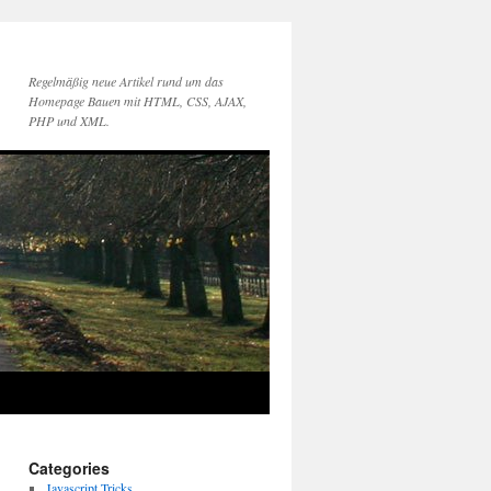
Regelmäßig neue Artikel rund um das
Homepage Bauen mit HTML, CSS, AJAX,
PHP und XML.
Categories
Javascript Tricks