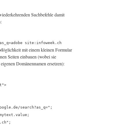
wiederkehrenden Suchbefehle damit
:
as_q=adobe site:infoweek.ch
öglichkeit mit einem kleinen Formular
enen Seiten einbauen (wobei sie
en eigenen Domänennamen ersetzen):
t">
oogle.de/search?as_q=";
mytext.value;
.ch";