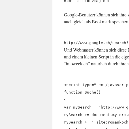
html site:devmag.net
Google-Benützer können sich ihre 
auch gleich als Bookmark speichern
http://www.google.ch/search?
Und Webmaster können sich diese M
und einem kleinen Script in die eig
“infoweek.ch” natürlich durch ihr
<script type="text/javascrip
function Suche()
{
var mySearch = "http://www.g
mySearch += document.myform.
mySearch += " site:romankoch