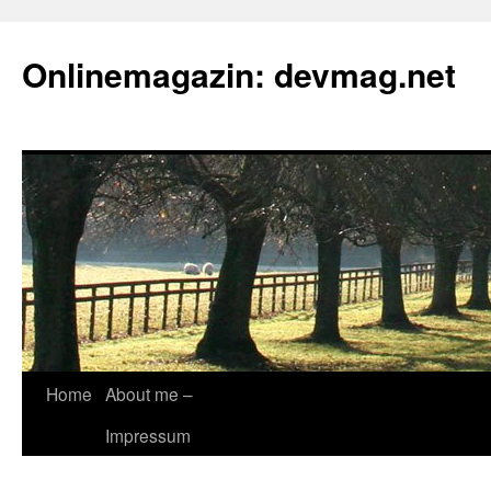
Onlinemagazin: devmag.net
Skip
Home
About me –
to
Impressum
content