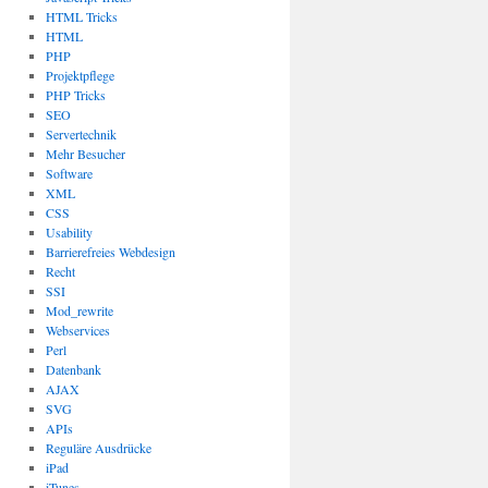
HTML Tricks
HTML
PHP
Projektpflege
PHP Tricks
SEO
Servertechnik
Mehr Besucher
Software
XML
CSS
Usability
Barrierefreies Webdesign
Recht
SSI
Mod_rewrite
Webservices
Perl
Datenbank
AJAX
SVG
APIs
Reguläre Ausdrücke
iPad
iTunes