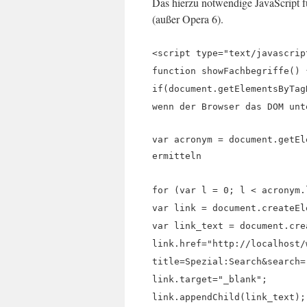
Das hierzu notwendige JavaScript f
(außer Opera 6).
<script type="text/javascrip
function showFachbegriffe() 
if(document.getElementsByTag
wenn der Browser das DOM unt
var acronym = document.getEl
ermitteln
for (var l = 0; l < acronym.
var link = document.createEl
var link_text = document.cre
link.href="http://localhost/
title=Spezial:Search&search=
link.target="_blank";
link.appendChild(link_text);