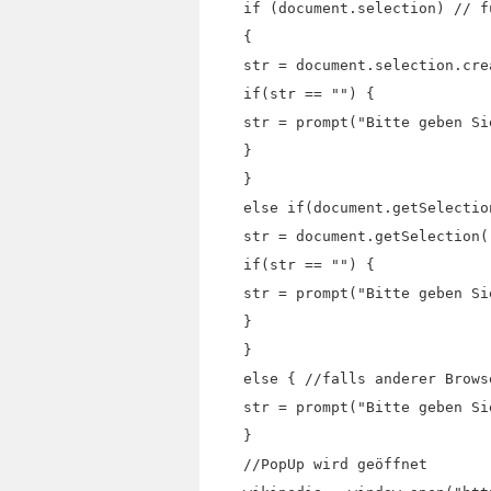
if (document.selection) // f
{
str = document.selection.cre
if(str == "") {
str = prompt("Bitte geben Si
}
}
else if(document.getSelectio
str = document.getSelection(
if(str == "") {
str = prompt("Bitte geben Si
}
}
else { //falls anderer Brows
str = prompt("Bitte geben Si
}
//PopUp wird geöffnet