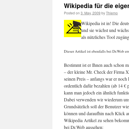
Wikipedia für die eige
Posted on
3. May, 2009
by
Thiemo
Wikipedia ist in! Die deu
und sie wächst und wächs
als nützliches Tool zugä
Dieser Artikel ist ebenfalls bei Dr.Web er
Bestimmt ist er Ihnen auch schon 
– der kleine Mr. Check der Firma X
seinen Preis – anfangs war er noch
ordentlich dafür bezahlen (ab 14 €
kann man jedoch ein ähnlich funkt
Dabei verwenden wir wiederum unse
Grundsätzlich soll der Benutzer wi
können und daraufhin nach Klick au
Wikipedia Artikel zu sehen bekomme
bei Dr.Web aussehen: