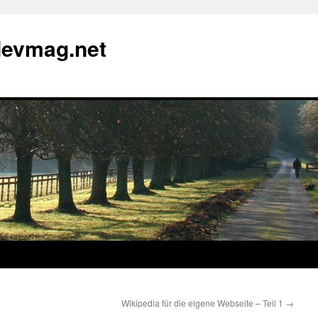
devmag.net
Wikipedia für die eigene Webseite – Teil 1
→