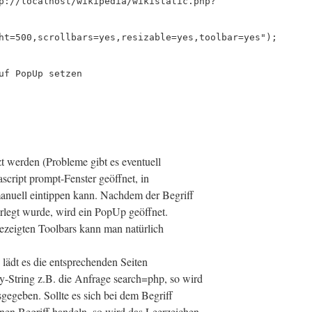
p://localhost/wikipedia/wikistatic.php?
ht=500,scrollbars=yes,resizable=yes,toolbar=yes");
uf PopUp setzen
zt werden (Probleme gibt es eventuell
ascript prompt-Fenster geöffnet, in
anuell eintippen kann. Nachdem der Begriff
terlegt wurde, wird ein PopUp geöffnet.
zeigten Toolbars kann man natürlich
lädt es die entsprechenden Seiten
y-String z.B. die Anfrage search=php, so wird
gegeben. Sollte es sich bei dem Begriff
nen Begriff handeln, so wird das Leerzeichen