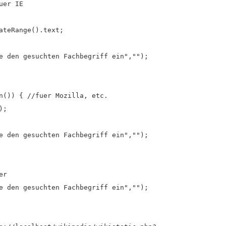
uer IE
ateRange().text;
e den gesuchten Fachbegriff ein","");
n()) { //fuer Mozilla, etc.
);
e den gesuchten Fachbegriff ein","");
er
e den gesuchten Fachbegriff ein","");