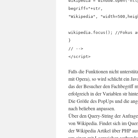
wikipedia = window.open("htt
begriff="+str,
"Wikipedia", "width=500,heig
wikipedia.focus(); //Fokus a
}
// -->
</script>
Falls die Funktionen nicht unterstüt
mit Opera), so wird schlicht ein Jav
das der Besucher den Fachbegriff m
erfolgreich in der Variablen str hin
Die Größe des PopUps und die ange
nach belieben anpassen.
Über den Query-String der Anfrage 
von Wikipedia. Findet sich im Quer
der Wikipedia Artikel über PHP aus
um einen mit Leerzeichen verbunde