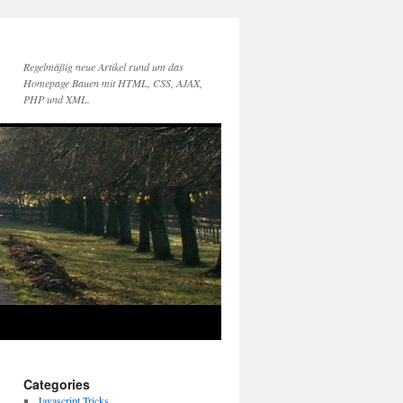
Regelmäßig neue Artikel rund um das
Homepage Bauen mit HTML, CSS, AJAX,
PHP und XML.
Categories
Javascript Tricks