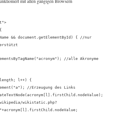
unktioniert mit allen gängigen Browsern
t">
{
Name && document.getElementById) { //nur
erstützt
ementsByTagName("acronym"); //alle Akronyme
length; l++) {
ement("a"); //Erzeugung des Links
ateTextNode(acronym[l].firstChild.nodeValue);
wikipedia/wikistatic.php?
"+acronym[l].firstChild.nodeValue;