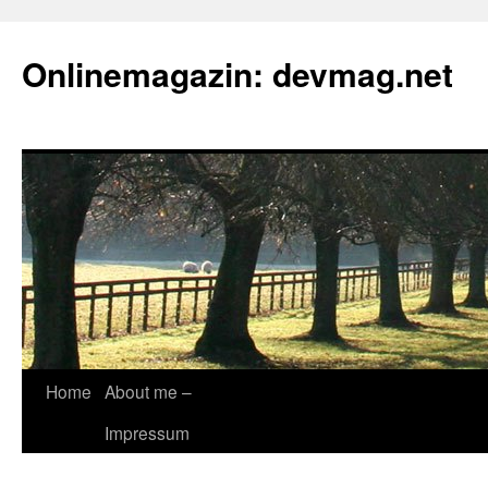
Onlinemagazin: devmag.net
Skip
Home
About me –
to
Impressum
content