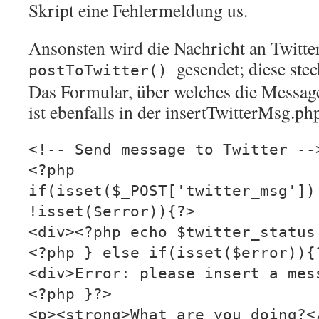
Skript eine Fehlermeldung us.
Ansonsten wird die Nachricht an Twitte
gesendet; diese stec
postToTwitter()
Das Formular, über welches die Messag
ist ebenfalls in der insertTwitterMsg.ph
<!-- Send message to Twitter --
<?php
if(isset($_POST['twitter_msg'])
!isset($error)){?>
<div><?php echo $twitter_status
<?php } else if(isset($error)){
<div>Error: please insert a mes
<?php }?>
<p><strong>What are you doing?<