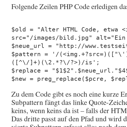
Folgende Zeilen PHP Code erledigen da
$old = "Alter HTML Code, etwa <
src="/images/bild.jpg" alt="Ein
$neue_url = "http://www.testsei
$pattern = '/(<img.+?src=)(["\'
([^\/]+)(\2.*?\/?>)/is';
$replace = "$1$2".$neue_url."$4
$new = preg_replace($pcre, $rep
Zu dem Code gibt es noch eine kurze Er
Subpattern fängt das linke Quote-Zeich
keins, wenn keins da ist – falls der HTM
Das dritte passt auf den Pfad und wird d
vierte Subpattern erfasst alles nach dem