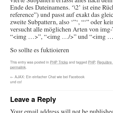
Ende des Dateinamens. ‘\2’ ist eine Rüc
reference”) und passt auf exakt das gle
zweite Subpattern, also ‘”‘, “‘” oder ke
versucht alle möglichen Arten von img-
“<img …>”, “<img …/>” und “<img … 
So sollte es fuktioieren
This entry was posted in
PHP Tricks
and tagged
PHP
,
Reguläre
permalink
.
←
AJAX: Ein einfacher Chat wie bei Facebook
und co!
Leave a Reply
Your email address will not be publishe