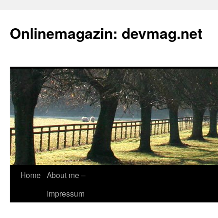
Onlinemagazin: devmag.net
Skip
Home
About me –
to
Impressum
content