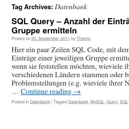
Datenbank
Tag Archives:
SQL Query – Anzahl der Einträ
Gruppe ermitteln
Posted on
20. September, 2011
by
Thiemo
Hier ein paar Zeilen SQL Code, mit de
Einträge einer jeweiligen Gruppe ermitt
wenn sie feststellen möchten, wieviele i
verschiedenen Ländern stammen oder b
Problemstellungen (e.g. wieviele ihrer
…
Continue reading
→
Posted in
Datenbank
|
Tagged
Datenbank
,
MySQL
,
Query
,
SQL