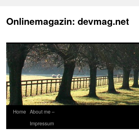
Onlinemagazin: devmag.net
Skip
Home
About me –
to
Impressum
content