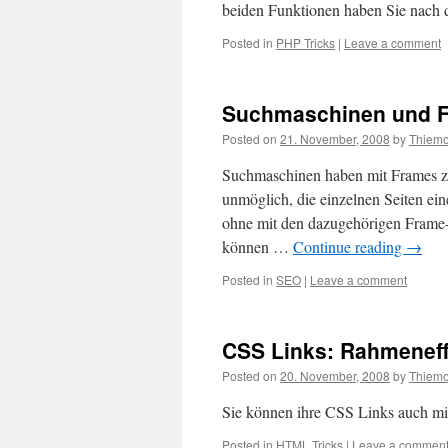
beiden Funktionen haben Sie nach d
Posted in
PHP Tricks
|
Leave a comment
Suchmaschinen und 
Posted on
21. November, 2008
by
Thiem
Suchmaschinen haben mit Frames z
unmöglich, die einzelnen Seiten ein
ohne mit den dazugehörigen Frame-K
können …
Continue reading
→
Posted in
SEO
|
Leave a comment
CSS Links: Rahmeneff
Posted on
20. November, 2008
by
Thiem
Sie können ihre CSS Links auch mit
Posted in
HTML Tricks
|
Leave a commen