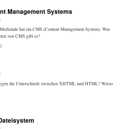
ent Management Systems
o
e Merkmale hat ein CMS (Content Management System). Was
rten von CMS gibt es?
t
o
gen die Unterschiede zwischen XHTML und HTML? Wieso
 Dateisystem
o