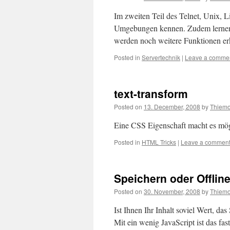
Im zweiten Teil des Telnet, Unix, 
Umgebungen kennen. Zudem lernen S
werden noch weitere Funktionen erk
Posted in
Servertechnik
|
Leave a comme
text-transform
Posted on
13. December, 2008
by
Thiem
Eine CSS Eigenschaft macht es mög
Posted in
HTML Tricks
|
Leave a commen
Speichern oder Offlin
Posted on
30. November, 2008
by
Thiem
Ist Ihnen Ihr Inhalt soviel Wert, da
Mit ein wenig JavaScript ist das fas