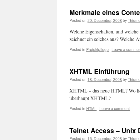
Merkmale eines Cont
Posted on
20. December, 2008
by
Thiem
Welche Eigenschaften, und welch
zeichnet ein solches aus? Welche A
Posted in
Projektpflege
|
Leave a commen
XHTML Einführung
Posted on
18. December, 2008
by
Thiem
XHTML – das neue HTML? Wo lie
überhaupt XHTML?
Posted in
HTML
|
Leave a comment
Telnet Access – Unix
Posted on
16. December, 2008
by
Thiem