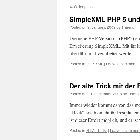
←
Older posts
SimpleXML PHP 5 und 
Posted on
9. January, 2009
by
Thiemo
Die neue PHP-Version 5 (PHP5) ent
Erweiterung SimpleXML. Mit ihr ka
überführt und verarbeitet werden.
Posted in
PHP
,
XML
|
Leave a comment
Der alte Trick mit der 
Posted on
20. December, 2008
by
Thiem
Immer wieder kommt es vor, das me
“Hack” erzählen, da ihr Festplatte
ist dieser Effekt möglich, und er ist
Posted in
HTML Tricks
|
Leave a commen