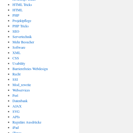
HTML Tricks
HTML
PHP
Projektpflege
PHP Tricks
SEO
Servertechnik
Mehr Besucher
Software
XML
CSS
Usability
Barrierefreies Webdesign
Recht
SSI
Mod_rewrite
Webservices
Perl
Datenbank
AJAX
SVG
APIs
Reguläre Ausdrücke
iPad
iTunes