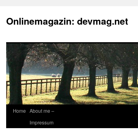
Onlinemagazin: devmag.net
Skip
Home
About me –
to
Impressum
content