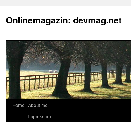
Onlinemagazin: devmag.net
Skip
Home
About me –
to
Impressum
content