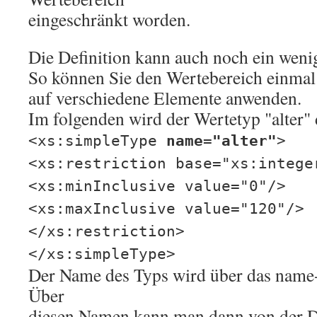
eingeschränkt worden.
Die Definition kann auch noch ein weni
So können Sie den Wertebereich einmal 
auf verschiedene Elemente anwenden.
Im folgenden wird der Wertetyp "alter" d
<xs:simpleType
name="alter"
>
<xs:restriction base="xs:intege
<xs:minInclusive value="0"/>
<xs:maxInclusive value="120"/>
</xs:restriction>
</xs:simpleType>
Der Name des Typs wird über das name-A
Über
diesen Namen kann man dann von der De