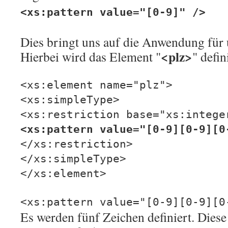
<xs:pattern value="[0-9]" />
Dies bringt uns auf die Anwendung für u
<plz>
Hierbei wird das Element "
" defin
<xs:element name="plz">
<xs:simpleType>
<xs:restriction base="xs:intege
<xs:pattern value="[0-9][0-9][0
</xs:restriction>
</xs:simpleType>
</xs:element>
<xs:pattern value="[0-9][0-9][0
Es werden fünf Zeichen definiert. Dies