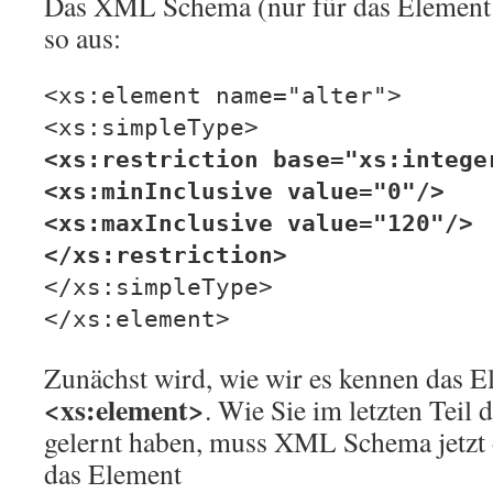
Das XML Schema (nur für das Element "
so aus:
<xs:element name="alter">
<xs:simpleType>
<xs:restriction base="xs:intege
<xs:minInclusive value="0"/>
<xs:maxInclusive value="120"/>
</xs:restriction>
</xs:simpleType>
</xs:element>
Zunächst wird, wie wir es kennen das El
<xs:element>
. Wie Sie im letzten Teil
gelernt haben, muss XML Schema jetzt 
das Element