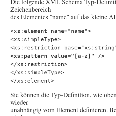
Die folgende XML Schema Typ-Definiti
Zeichenbereich
des Elementes "name" auf das kleine A
<xs:element name="name">
<xs:simpleType>
<xs:restriction base="xs:string
<xs:pattern value="[a-z]" />
</xs:restriction>
</xs:simpleType>
</xs:element>
Sie können die Typ-Definition, wie obe
wieder
unabhängig vom Element definieren. Be