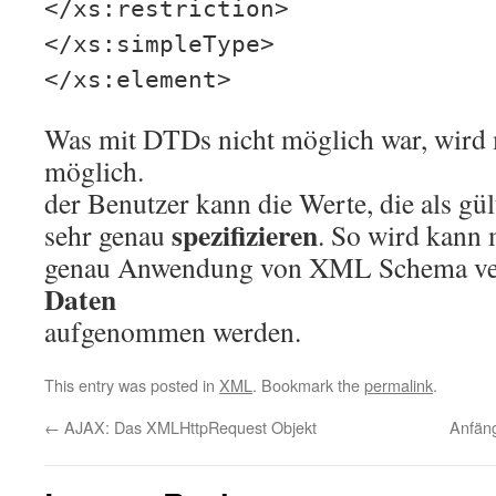
</xs:restriction>
</xs:simpleType>
</xs:element>
Was mit DTDs nicht möglich war, wir
möglich.
der Benutzer kann die Werte, die als gült
spezifizieren
sehr genau
. So wird kann 
genau Anwendung von XML Schema ver
Daten
aufgenommen werden.
This entry was posted in
XML
. Bookmark the
permalink
.
←
AJAX: Das XMLHttpRequest Objekt
Anfän