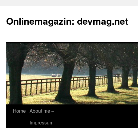
Onlinemagazin: devmag.net
Skip
Home
About me –
to
Impressum
content