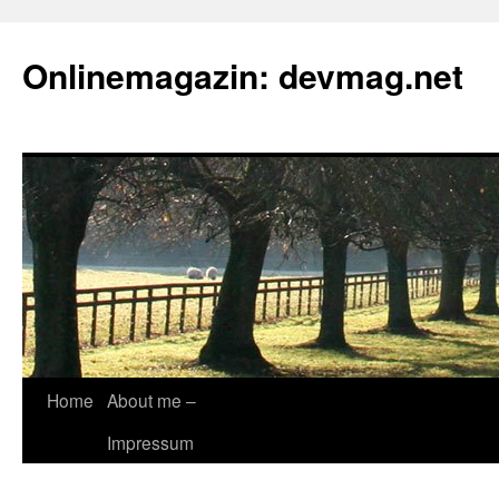
Onlinemagazin: devmag.net
Skip
Home
About me –
to
Impressum
content