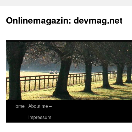
Onlinemagazin: devmag.net
Skip
Home
About me –
to
Impressum
content