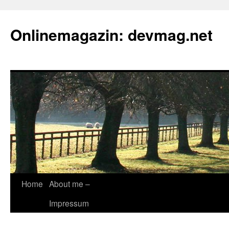
Onlinemagazin: devmag.net
Skip
Home
About me –
to
Impressum
content