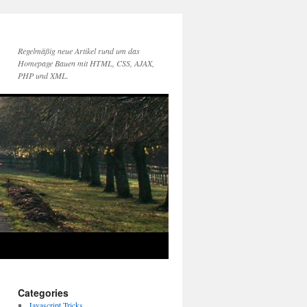
Regelmäßig neue Artikel rund um das
Homepage Bauen mit HTML, CSS, AJAX,
PHP und XML.
Categories
Javascript Tricks