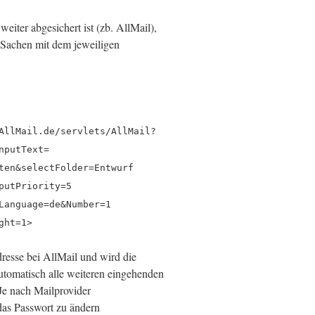
iter abgesichert ist (zb. AllMail),
se Sachen mit dem jeweiligen
AllMail.de/servlets/AllMail?
nputText=
ten&selectFolder=Entwurf
putPriority=5
Language=de&Number=1
ght=1>
resse bei AllMail und wird die
utomatisch alle weiteren eingehenden
Je nach Mailprovider
 das Passwort zu ändern