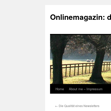
Onlinemagazin: 
Home
About me – Impressum
Skip
to
←
Die Qualität eines Newsletters
content