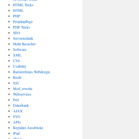
HTML Tricks
HTML
PHP
Projektpflege
PHP Tricks
SEO
Servertechnik
Mehr Besucher
Software
XML
CSS
Usability
Barrierefreies Webdesign
Recht
SSI
Mod_rewrite
Webservices
Perl
Datenbank
AJAX
SVG
APIs
Reguläre Ausdrücke
iPad
iTunes