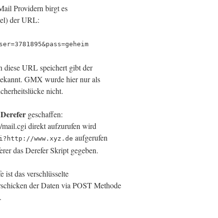
Mail Providern birgt es
el) der URL:
ser=3781895&pass=geheim
 diese URL speichert gibt der
bekannt. GMX wurde hier nur als
cherheitslücke nicht.
Derefer
n
geschaffen:
mail.cgi direkt aufzurufen wird
aufgerufen
i?http://www.xyz.de
erer das Derefer Skript gegeben.
 ist das verschlüsselte
rschicken der Daten via POST Methode
.