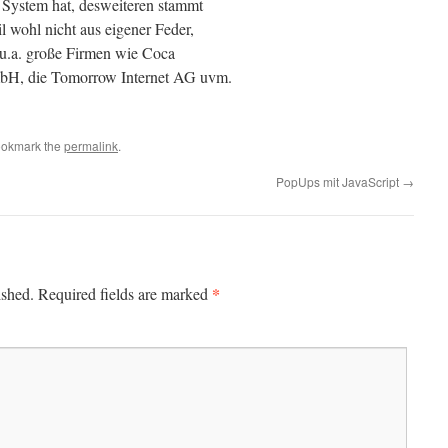
System hat, desweiteren stammt
l wohl nicht aus eigener Feder,
u.a. große Firmen wie Coca
mbH, die Tomorrow Internet AG uvm.
ookmark the
permalink
.
PopUps mit JavaScript
→
*
ished.
Required fields are marked