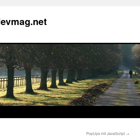
devmag.net
PopUps mit JavaScript
→