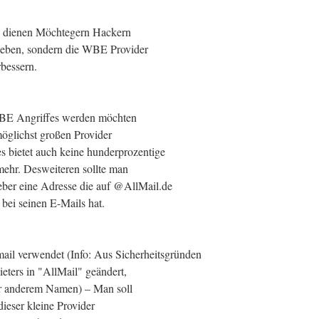
zu dienen Möchtegern Hackern
geben, sondern die WBE Provider
bessern.
 WBE Angriffes werden möchten
möglichst großen Provider
s bietet auch keine hunderprozentige
mehr. Desweiteren sollte man
eber eine Adresse die auf @AllMail.de
r bei seinen E-Mails hat.
ail verwendet (Info: Aus Sicherheitsgründen
ters in "AllMail" geändert,
ter anderem Namen) – Man soll
dieser kleine Provider