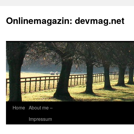
Onlinemagazin: devmag.net
Skip
Home
About me –
to
Impressum
content