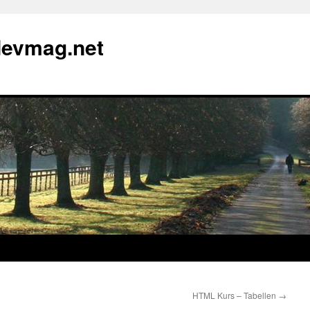
devmag.net
HTML Kurs – Tabellen
→