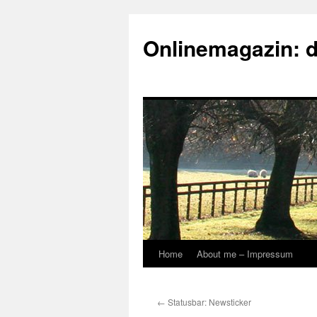
Onlinemagazin: 
Home
About me – Impressum
Skip
to
←
Statusbar: Newsticker
content