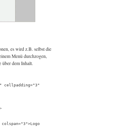
onen, es wird z.B. selbst die
 einem Menü durchzogen,
e über dem Inhalt.
" cellpadding="3"
>
 colspan="3">Logo