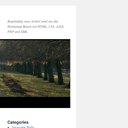
Regelmäßig neue Artikel rund um das
Homepage Bauen mit HTML, CSS, AJAX,
PHP und XML.
Categories
Javascript Tricks