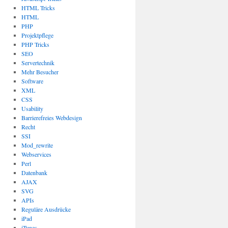
HTML Tricks
HTML
PHP
Projektpflege
PHP Tricks
SEO
Servertechnik
Mehr Besucher
Software
XML
CSS
Usability
Barrierefreies Webdesign
Recht
SSI
Mod_rewrite
Webservices
Perl
Datenbank
AJAX
SVG
APIs
Reguläre Ausdrücke
iPad
iTunes