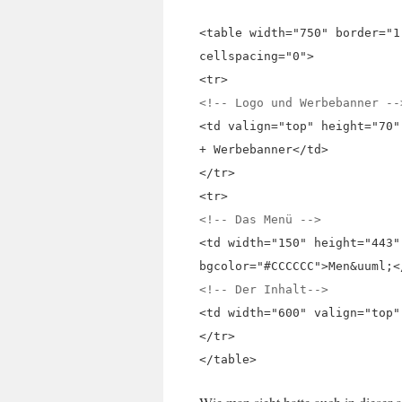
<table width="750" border="1
cellspacing="0">
<tr>
<!-- Logo und Werbebanner --
<td valign="top" height="70"
+ Werbebanner</td>
</tr>
<tr>
<!-- Das Menü -->
<td width="150" height="443"
bgcolor="#CCCCCC">Men&uuml;<
<!-- Der Inhalt-->
<td width="600" valign="top"
</tr>
</table>