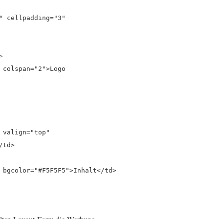
" cellpadding="3"
>
 colspan="2">Logo
 valign="top"
/td>
 bgcolor="#F5F5F5">Inhalt</td>