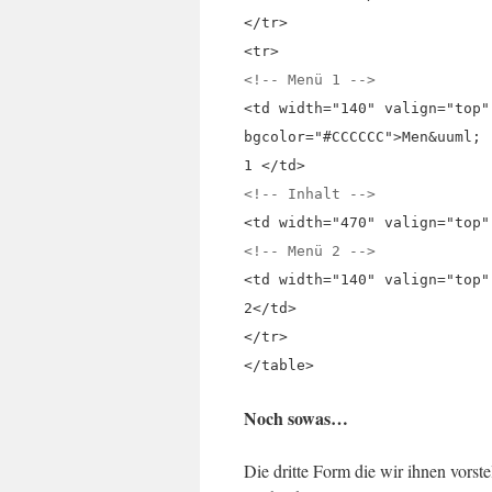
</tr>
<tr>
<!-- Menü 1 -->
<td width="140" valign="top"
bgcolor="#CCCCCC">Men&uuml;
1 </td>
<!-- Inhalt -->
<td width="470" valign="top"
<!-- Menü 2 -->
<td width="140" valign="top"
2</td>
</tr>
</table>
Noch sowas…
Die dritte Form die wir ihnen vorstel