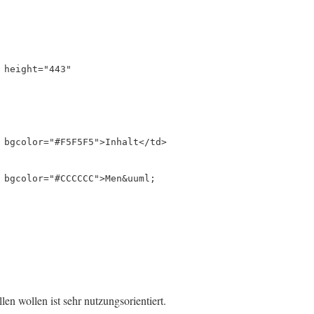
 height="443"
 bgcolor="#F5F5F5">Inhalt</td>
 bgcolor="#CCCCCC">Men&uuml;
len wollen ist sehr nutzungsorientiert.