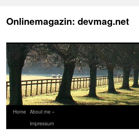
Onlinemagazin: devmag.net
Skip
Home
About me –
to
Impressum
content