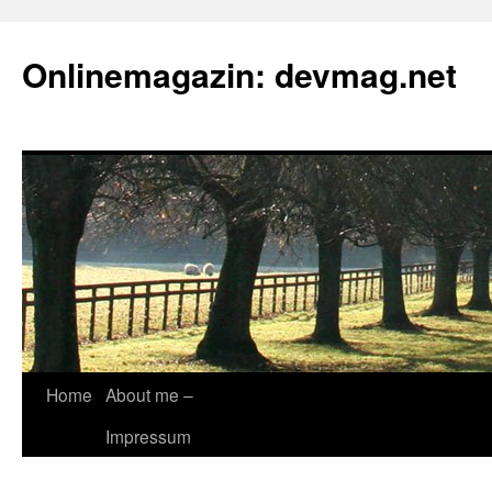
Onlinemagazin: devmag.net
Skip
Home
About me –
to
Impressum
content