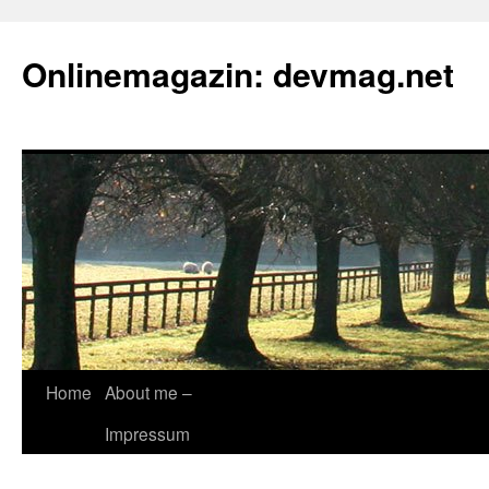
Onlinemagazin: devmag.net
Skip
Home
About me –
to
Impressum
content