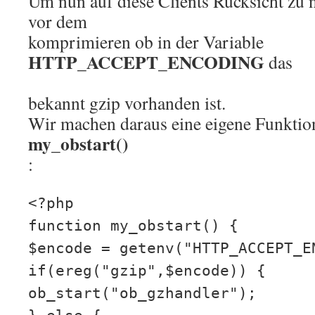
Um nun auf diese Clients Rücksicht zu
vor dem
komprimieren ob in der Variable
HTTP_ACCEPT_ENCODING
das
bekannt gzip vorhanden ist.
Wir machen daraus eine eigene Funkti
my_obstart()
:
<?php
function my_obstart() {
$encode = getenv("HTTP_ACCEPT_E
if(ereg("gzip",$encode)) {
ob_start("ob_gzhandler");