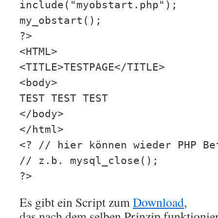
include("myobstart.php");
my_obstart();
?>
<HTML>
<TITLE>TESTPAGE</TITLE>
<body>
TEST TEST TEST
</body>
</html>
<? // hier können wieder PHP Be
// z.b. mysql_close();
?>
Es gibt ein Script zum
Download
,
das nach dem selben Prinzip funktioniert