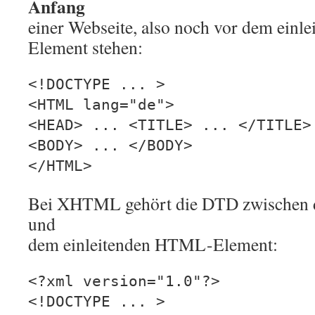
Anfang
einer Webseite, also noch vor dem ein
Element stehen:
<!DOCTYPE ... >
<HTML lang="de">
<HEAD> ... <TITLE> ... </TITLE>
<BODY> ... </BODY>
</HTML>
Bei XHTML gehört die DTD zwischen 
und
dem einleitenden HTML-Element:
<?xml version="1.0"?>
<!DOCTYPE ... >