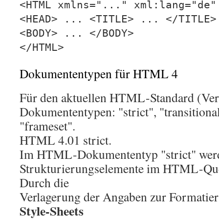
<HTML xmlns="..." xml:lang="de"
<HEAD> ... <TITLE> ... </TITLE>
<BODY> ... </BODY>
</HTML>
Dokumententypen für HTML 4
Für den aktuellen HTML-Standard (Versi
Dokumententypen: "strict", "transitiona
"frameset".
HTML 4.01 strict.
Im HTML-Dokumententyp "strict" werde
Strukturierungselemente im HTML-Quel
Durch die
Verlagerung der Angaben zur Formatie
Style-Sheets