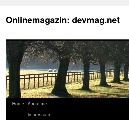
Onlinemagazin: devmag.net
Skip
Home
About me –
to
Impressum
content