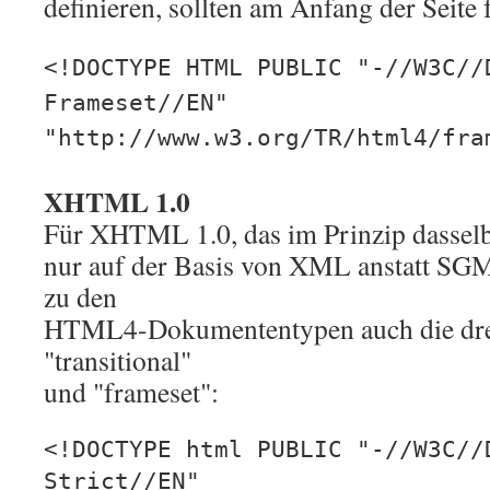
definieren, sollten am Anfang der Seite
<!DOCTYPE HTML PUBLIC "-//W3C//
Frameset//EN"
"http://www.w3.org/TR/html4/fra
XHTML 1.0
Für XHTML 1.0, das im Prinzip dassel
nur auf der Basis von XML anstatt SGM
zu den
HTML4-Dokumententypen auch die drei
"transitional"
und "frameset":
<!DOCTYPE html PUBLIC "-//W3C//
Strict//EN"