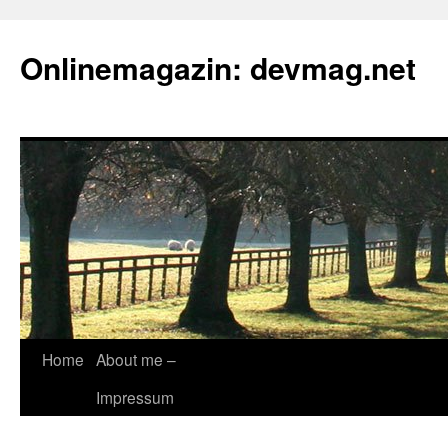
Onlinemagazin: devmag.net
Skip
Home
About me –
to
Impressum
content