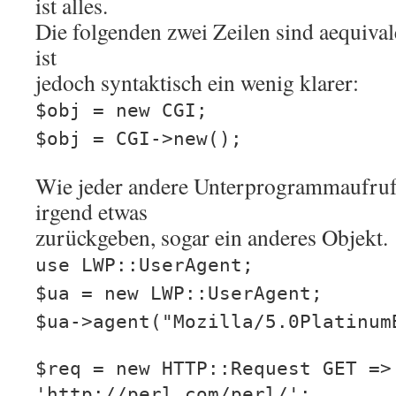
ist alles.
Die folgenden zwei Zeilen sind aequival
ist
jedoch syntaktisch ein wenig klarer:
$obj = new CGI;
$obj = CGI->new();
Wie jeder andere Unterprogrammaufruf
irgend etwas
zurückgeben, sogar ein anderes Objekt.
use LWP::UserAgent;
$ua = new LWP::UserAgent;
$ua->agent("Mozilla/5.0Platinum
$req = new HTTP::Request GET =>
'http://perl.com/perl/';