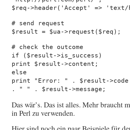
$req->header('Accept' => 'text/
# send request
$result = $ua->request($req);
# check the outcome
if ($result->is_success)
print $result->content;
else
print "Error: " . $result->code
. " " . $result->message;
Das wär’s. Das ist alles. Mehr braucht
in Perl zu verwenden.
Hier sind noch ein paar Beispiele für d