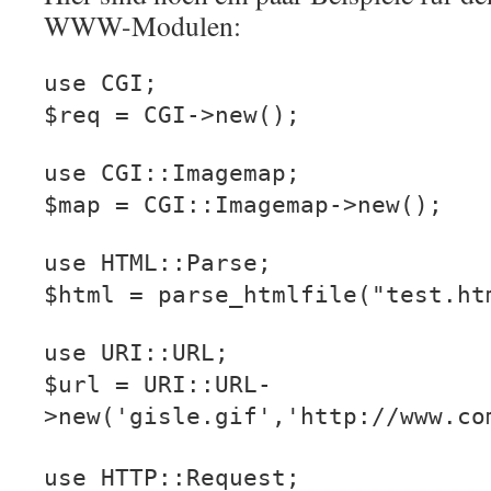
WWW-Modulen:
use CGI;
$req = CGI->new();
use CGI::Imagemap;
$map = CGI::Imagemap->new();
use HTML::Parse;
$html = parse_htmlfile("test.ht
use URI::URL;
$url = URI::URL-
>new('gisle.gif','http://www.co
use HTTP::Request;