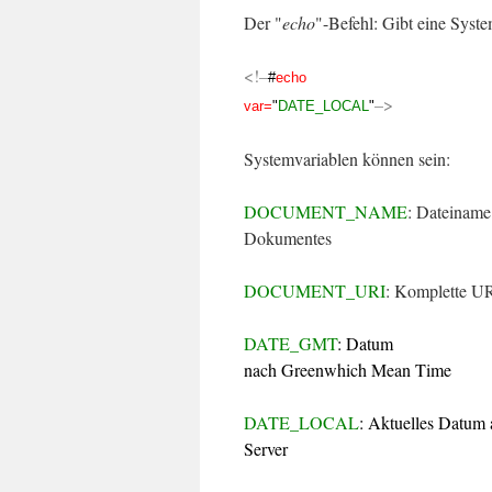
Der "
echo
"-Befehl: Gibt eine Syste
<!–
#
echo
–>
var=
"
DATE_LOCAL
"
Systemvariablen können sein:
DOCUMENT_NAME
: Dateiname
Dokumentes
DOCUMENT_URI
: Komplette 
DATE_GMT
: Datum
nach Greenwhich Mean Time
DATE_LOCAL
: Aktuelles Datum
Server