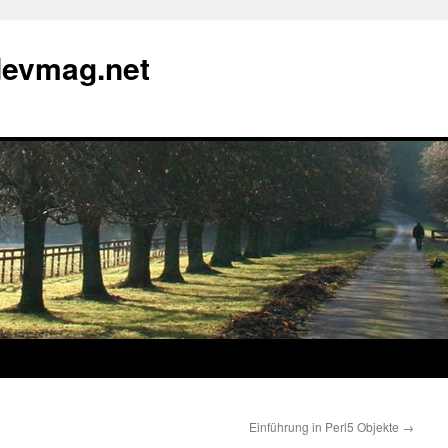
devmag.net
Einführung in Perl5 Objekte
→