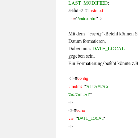
LAST_MODIFIED
:
siehe
<!–
#
flastmod
file
="
/index.htm
"
–>
Mit dem "
config
"-Befehl können S
Datum formatieren.
Dabei muss
DATE_LOCAL
gegeben sein.
Ein Formatierungsbefehl könnte z.B
<!–
#
config
timefmt
="
%H:%M:%S,
%d.%m.%Y
"
–>
<!–
#
echo
var
="
DATE_LOCAL
"
–>