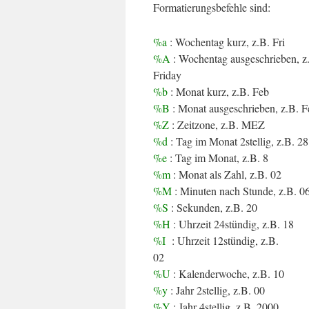
Formatierungsbefehle sind:
%a
: Wochentag kurz, z.B. Fri
%A
: Wochentag ausgeschrieben, z
Friday
%b
: Monat kurz, z.B. Feb
%B
: Monat ausgeschrieben, z.B. F
%Z
: Zeitzone, z.B. MEZ
%d
: Tag im Monat 2stellig, z.B. 28
%e
: Tag im Monat, z.B. 8
%m
: Monat als Zahl, z.B. 02
%M
: Minuten nach Stunde, z.B. 0
%S
: Sekunden, z.B. 20
%H
: Uhrzeit 24stündig, z.B. 18
%I
: Uhrzeit 12stündig, z.B.
02
%U
: Kalenderwoche, z.B. 10
%y
: Jahr 2stellig, z.B. 00
%Y
: Jahr 4stellig, z.B. 2000