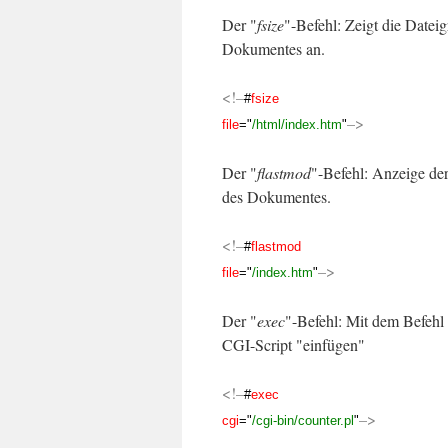
Der "
fsize
"-Befehl: Zeigt die Dateig
Dokumentes an.
<!–
#
fsize
–>
file
="
/html/index.htm
"
Der "
flastmod
"-Befehl: Anzeige der
des Dokumentes.
<!–
#
flastmod
–>
file
="
/index.htm
"
Der "
exec
"-Befehl: Mit dem Befehl
CGI-Script "einfügen"
<!–
#
exec
–>
cgi
="
/cgi-bin/counter.pl
"