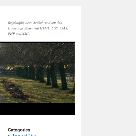
Regelmäßig neue Artikel rund um das
Homepage Bauen mit HTML, CSS, AJAX,
PHP und XML.
Categories
Javascript Tricks