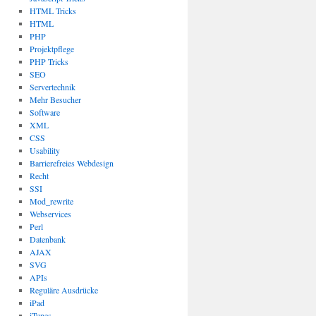
HTML Tricks
HTML
PHP
Projektpflege
PHP Tricks
SEO
Servertechnik
Mehr Besucher
Software
XML
CSS
Usability
Barrierefreies Webdesign
Recht
SSI
Mod_rewrite
Webservices
Perl
Datenbank
AJAX
SVG
APIs
Reguläre Ausdrücke
iPad
iTunes