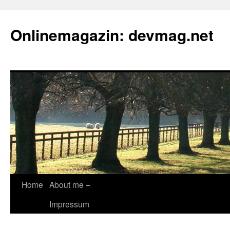
Onlinemagazin: devmag.net
Skip
Home
About me –
to
Impressum
content