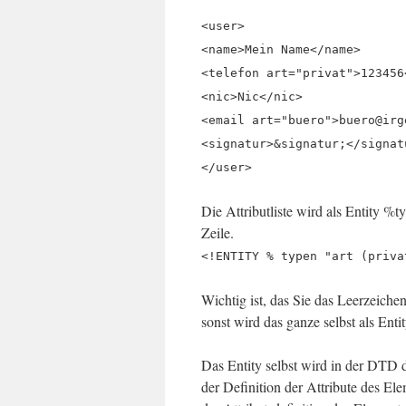
<user>
<name>Mein Name</name>
<telefon art="privat">123456
<nic>Nic</nic>
<email art="buero">buero@irg
<signatur>&signatur;</signat
</user>
Die Attributliste wird als Entity %ty
Zeile.
<!ENTITY % typen "art (priva
Wichtig ist, das Sie das Leerzeiche
sonst wird das ganze selbst als Entit
Das Entity selbst wird in der DTD 
der Definition der Attribute des El