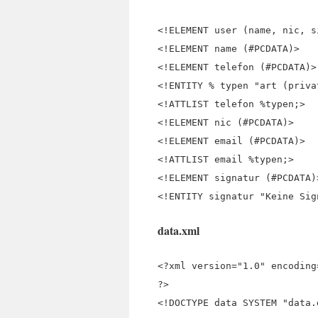
<!ELEMENT user (name, nic, s
<!ELEMENT name (#PCDATA)>
<!ELEMENT telefon (#PCDATA)>
<!ENTITY % typen "art (priva
<!ATTLIST telefon
%typen;>
<!ELEMENT nic (#PCDATA)>
<!ELEMENT email (#PCDATA)>
<!ATTLIST email %typen;>
<!ELEMENT signatur (#PCDATA)
<!ENTITY signatur "Keine Sig
data.xml
<?xml version="1.0" encoding
?>
<!DOCTYPE data SYSTEM "data.