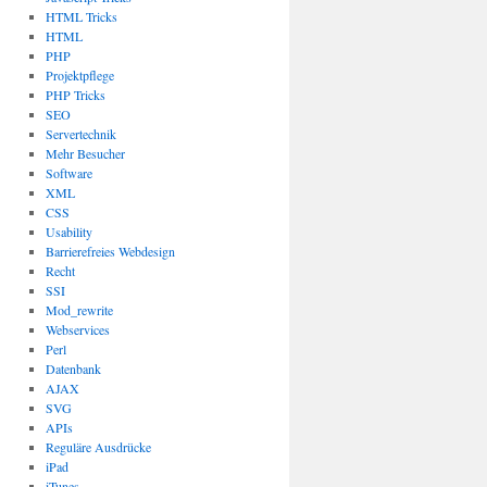
HTML Tricks
HTML
PHP
Projektpflege
PHP Tricks
SEO
Servertechnik
Mehr Besucher
Software
XML
CSS
Usability
Barrierefreies Webdesign
Recht
SSI
Mod_rewrite
Webservices
Perl
Datenbank
AJAX
SVG
APIs
Reguläre Ausdrücke
iPad
iTunes