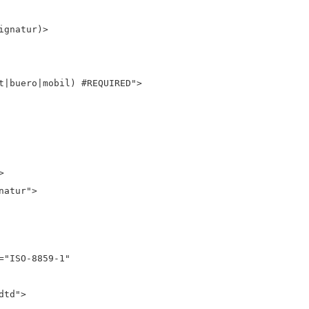
ignatur)>
t|buero|mobil) #REQUIRED">
>
natur">
="ISO-8859-1"
dtd">