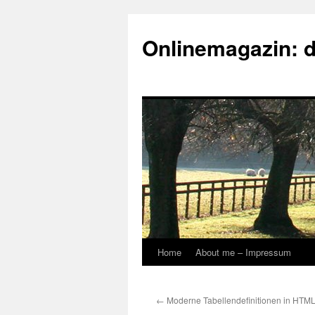
Onlinemagazin: 
Home
About me – Impressum
Skip
to
←
Moderne Tabellendefinitionen in HTM
content