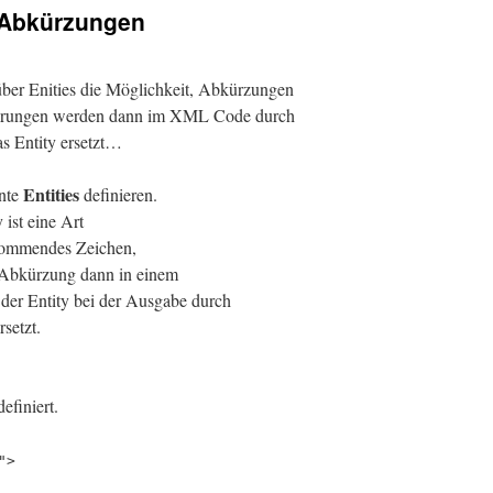
h Abkürzungen
er Enities die Möglichkeit, Abkürzungen
kürungen werden dann im XML Code durch
as Entity ersetzt…
Entities
nte
definieren.
 ist eine Art
rkommendes Zeichen,
e Abkürzung dann in einem
er Entity bei der Ausgabe durch
setzt.
efiniert.
">