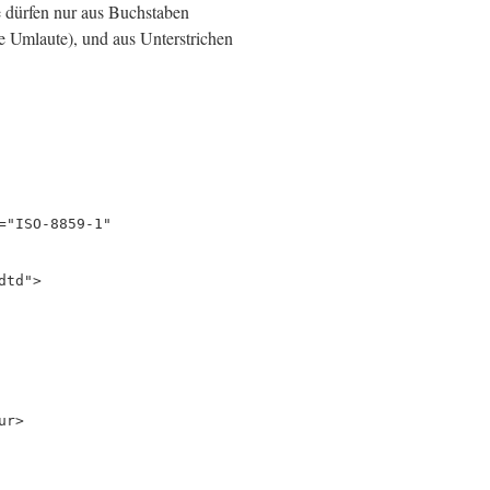
e dürfen nur aus Buchstaben
e Umlaute), und aus Unterstrichen
="ISO-8859-1"
dtd">
ur>