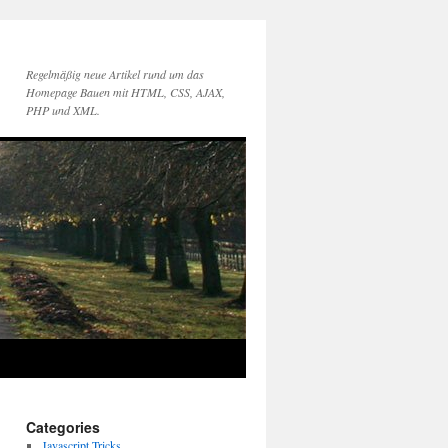
Regelmäßig neue Artikel rund um das
Homepage Bauen mit HTML, CSS, AJAX,
PHP und XML.
Categories
Javascript Tricks