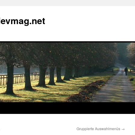
devmag.net
L
Gruppierte Auswahlmenüs
→