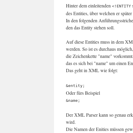
Hinter dem einleitenden
<!ENTITY
des Entities, über welchen er späte
In den folgenden Anführungsstrichen
den das Entity stehen soll.
Auf diese Entities muss in dem X
werden. So ist es durchaus möglic
die Zeichenkette "name" vorkommt.
das es sich bei "name" um einen Ent
Das geht in XML wie folgt:
&entity;
Oder fürs Beispiel
&name;
Der XML Parser kann so genau erke
wird.
Die Namen der Enities müssen gewi