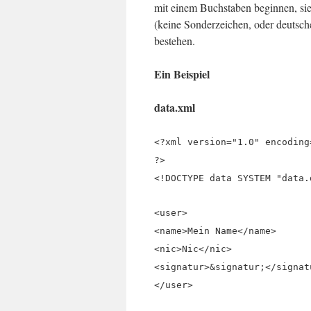
mit einem Buchstaben beginnen, si
(keine Sonderzeichen, oder deutsch
bestehen.
Ein Beispiel
data.xml
<?xml version="1.0" encoding
?>
<!DOCTYPE data SYSTEM "data.
<user>
<name>Mein Name</name>
<nic>Nic</nic>
<signatur>&signatur;</signat
</user>