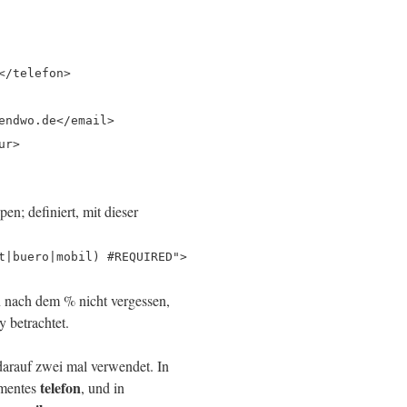
</telefon>
endwo.de</email>
ur>
pen; definiert, mit dieser
t|buero|mobil) #REQUIRED">
n nach dem % nicht vergessen,
y betrachtet.
darauf zwei mal verwendet. In
telefon
ementes
, und in