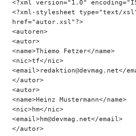
<?xml version="1.0" encoding="I
<?xml-stylesheet type="text/xsl
href="autor.xsl"?>
<autoren>
<autor>
<name>Thiemo Fetzer</name>
<nic>tf</nic>
<email>redaktion@devmag.net</em
</autor>
<autor>
<name>Heinz Mustermann</name>
<nic>hm</nic>
<email>hm@devmag.net</email>
</autor>