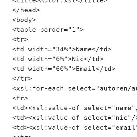
<title>Autor.xsl</title>
</head>
<body>
<table border="1">
<tr>
<td width="34%">Name</td>
<td width="6%">Nic</td>
<td width="60%">Email</td>
</tr>
<xsl:for-each select="autoren/a
<tr>
<td><xsl:value-of select="name"
<td><xsl:value-of select="nic"/
<td><xsl:value-of select="email