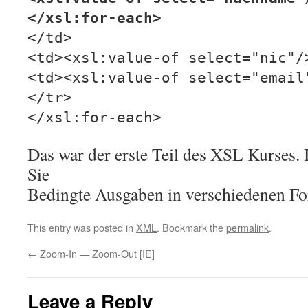
</xsl:for-each>
</td>
<td><xsl:value-of select="nic"/
<td><xsl:value-of select="email
</tr>
</xsl:for-each>
Das war der erste Teil des XSL Kurses. 
Sie
Bedingte Ausgaben in verschiedenen F
This entry was posted in
XML
. Bookmark the
permalink
.
←
Zoom-In — Zoom-Out [IE]
Leave a Reply