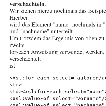
verschachteln
.
Wir ziehen hierzu nochmals das Beispie
Hierbei
wird das Element "name" nochmals in 
und "nachname" unterteilt.
Um trotzdem das Ergebnis von oben zu 
zweite
for-each Anweisung verwendet werden, d
verschachtelt
ist.
<xsl:for-each select="autoren/a
<tr>
<td>
<xsl:for-each select="name"
<xsl:value-of select="vorname"/
<xsl:value-of select="nachname"