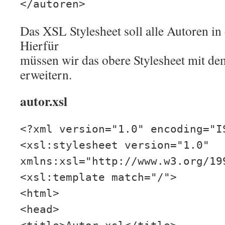
</autoren>
Das XSL Stylesheet soll alle Autoren in
Hierfür
müssen wir das obere Stylesheet mit de
erweitern.
autor.xsl
<?xml version="1.0" encoding="I
<xsl:stylesheet version="1.0"
xmlns:xsl="http://www.w3.org/19
<xsl:template match="/">
<html>
<head>