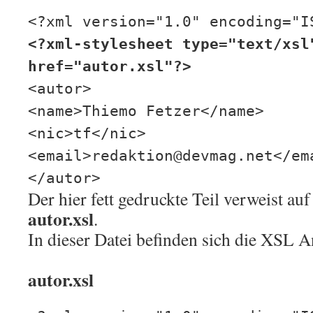
<?xml version="1.0" encoding="I
<?xml-stylesheet type="text/xsl
href="autor.xsl"?>
<autor>
<name>Thiemo Fetzer</name>
<nic>tf</nic>
<email>redaktion@devmag.net</em
</autor>
Der hier fett gedruckte Teil verweist a
autor.xsl
.
In dieser Datei befinden sich die XSL 
autor.xsl