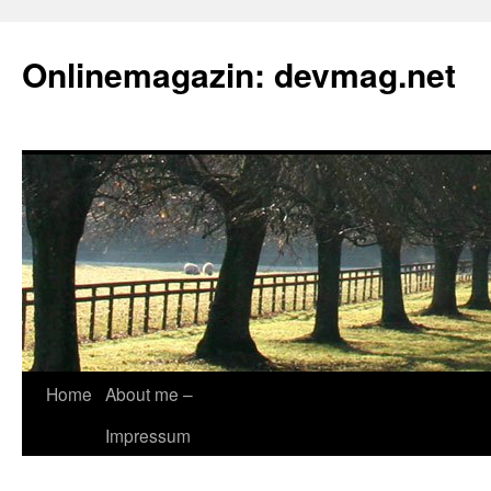
Onlinemagazin: devmag.net
Skip
Home
About me –
to
Impressum
content