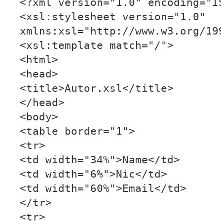
<?xml version="1.0" encoding="I
<xsl:stylesheet version="1.0"
xmlns:xsl="http://www.w3.org/19
<xsl:template match="/">
<html>
<head>
<title>Autor.xsl</title>
</head>
<body>
<table border="1">
<tr>
<td width="34%">Name</td>
<td width="6%">Nic</td>
<td width="60%">Email</td>
</tr>
<tr>