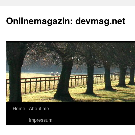
Onlinemagazin: devmag.net
Skip
Home
About me –
to
Impressum
content