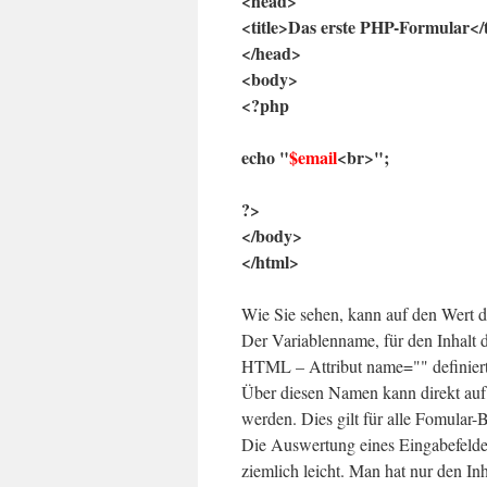
<head>
<title>Das erste PHP-Formular</t
</head>
<body>
<?php
echo "
$email
<br>";
?>
</body>
</html>
Wie Sie sehen, kann auf den Wert de
Der Variablenname, für den Inhalt 
HTML – Attribut name="" definiert
Über diesen Namen kann direkt auf
werden. Dies gilt für alle Fomular-B
Die Auswertung eines Eingabefeldes 
ziemlich leicht. Man hat nur den In