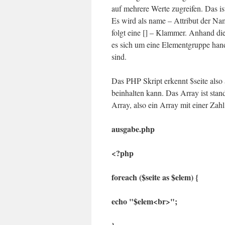
auf mehrere Werte zugreifen. Das i
Es wird als name – Attribut der Nam
folgt eine [] – Klammer. Anhand d
es sich um eine Elementgruppe hand
sind.
Das PHP Skript erkennt $seite also
beinhalten kann. Das Array ist sta
Array, also ein Array mit einer Zahl
ausgabe.php
<?php
foreach ($seite as $elem) {
echo "$elem<br>";