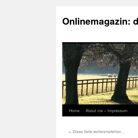
Onlinemagazin: 
Home
About me – Impressum
Skip
to
←
Diese Seite weiterempfehlen…
content