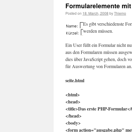
Formularelemente mit
Posted on
18. March, 2008
by
Thiemo
Es gibt verschiedenste Fo
werden müssen.
Ein User füllt ein Formular nicht n
aus den Formularen müssen ausgew
dies über JavaScript gehen, doch vo
für Auswertung von Formularen an
seite.html
<html>
<head>
<title>Das erste PHP-Formular</t
</head>
<body>
<form action="ausgabe.php" me