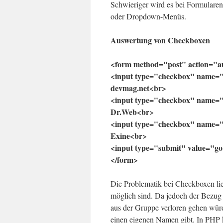
Schwieriger wird es bei Formulare
oder Dropdown-Menüs.
Auswertung von Checkboxen
<form method="post" action="a
<input type="checkbox" name="s
devmag.net<br>
<input type="checkbox" name="s
Dr.Web<br>
<input type="checkbox" name="s
Exine<br>
<input type="submit" value="go
</form>
Die Problematik bei Checkboxen li
möglich sind. Da jedoch der Bezu
aus der Gruppe verloren gehen wü
einen eigenen Namen gibt. In PHP