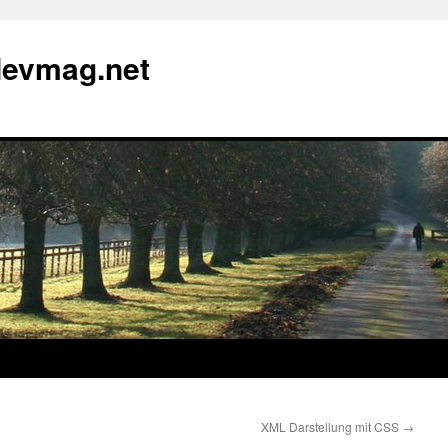
devmag.net
XML Darstellung mit CSS
→