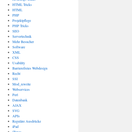
HTML Tricks
HTML
PHP
Projektpflege
PHP Tricks
SEO
Servertechnik
Mehr Besucher
Software
XML
CSS
Usability
Barrierefreies Webdesign
Recht
SSI
Mod_rewrite
Webservices
Perl
Datenbank
AJAX
SVG
APIs
Reguläre Ausdrücke
iPad
iTunes