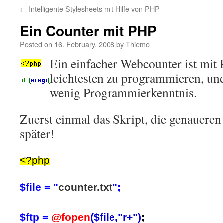
←
Intelligente Stylesheets mit Hilfe von PHP
Ein Counter mit PHP
Posted on
16. February, 2008
by
Thiemo
Ein einfacher Webcounter ist mi
leichtesten zu programmieren, und
wenig Programmierkenntnis.
Zuerst einmal das Skript, die genauer
später!
<?php
$file = "
counter.txt
";
$ftp =
@fopen
($file,"r+")
;