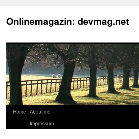
Onlinemagazin: devmag.net
Skip
Home
About me –
to
Impressum
content