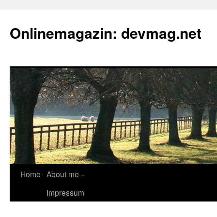
Onlinemagazin: devmag.net
Skip
Home
About me –
to
Impressum
content