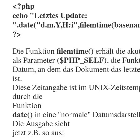
<?php
echo "Letztes Update:
".date("d.m.Y,H:i",filemtime(base
?>
filemtime()
Die Funktion
erhält die aku
($PHP_SELF)
als Parameter
, die Funk
Datum, an dem das Dokument das letzte
ist.
Diese Zeitangabe ist im UNIX-Zeitstem
durch die
Funktion
date()
in eine "normale" Datumsdarstel
Die Ausgabe sieht
jetzt z.B. so aus: